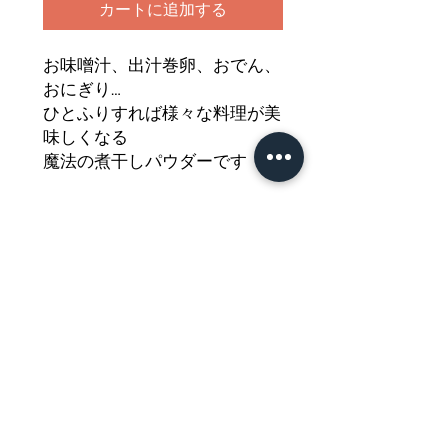
カートに追加する
お味噌汁、出汁巻卵、おでん、
おにぎり…
ひとふりすれば様々な料理が美
味しくなる
魔法の煮干しパウダーです
小魚が丸ごと入っているので
カルシウムもたっぷりで健康に
も良い
和田久の煮干しパウダーをどう
ぞご堪能ください
Nährwertdeklaration und weitere
Hinweise
Niboshi Powder