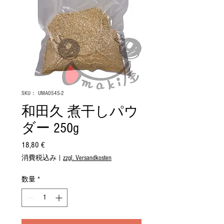
SKU： UMA0545-2
和田久 煮干しパウ
ダー 250g
18,80 €
価
格
消費税込み
|
zzgl. Versandkosten
数量
*