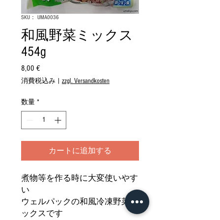
SKU： UMA0036
和風野菜ミックス
454g
8,00 €
価
格
消費税込み
|
zzgl. Versandkosten
数量
*
カートに追加する
煮物等を作る時に大変使いやす
い
ウェルパックの和風冷凍野菜ミ
ックスです