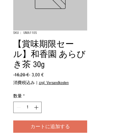
SKU： UMA1105
【賞味期限セー
ル】和香園 あらび
き茶 30g
 16,20 € 
通
3,00 €
セ
常
ー
消費税込み
|
zzgl. Versandkosten
価
ル
格
価
数量
*
格
カートに追加する