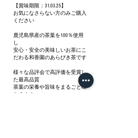
【賞味期限：31.03.25】
お気になさらない方のみご購入
ください
鹿児島県産の茶葉を100％使用
し
安心・安全の美味しいお茶にこ
だわる和香園のあらびき茶です
様々な品評会で高評価を受賞し
た最高品質
茶葉の栄養や旨味をまるごと味
わえます
個包装で使いやすく冷茶・温茶
も作りやすく持ち運びにもおす
すめ
こだわりの風味とコクをどうぞ