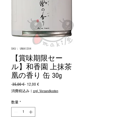
SKU： UMA1204
【賞味期限セー
ル】和香園 上抹茶
凰の香り 缶 30g
 35,00 € 
通
12,00 €
セ
常
ー
消費税込み
|
zzgl. Versandkosten
価
ル
格
価
数量
*
格