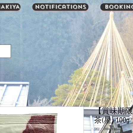
AKIYA
Notifications
Bookin
【賞味期限
茶(星) 100g
SKU： UMA1102