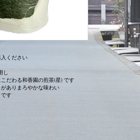
購入ください
用し
こだわる和香園の煎茶(星) です
クがありまろやかな味わい
りです