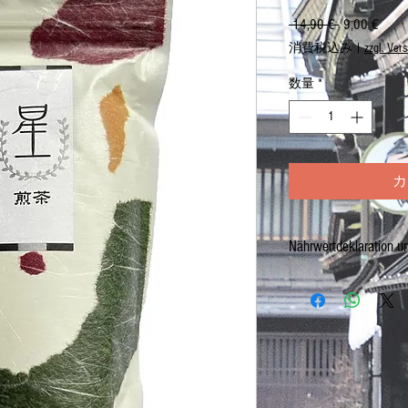
 14,90 € 
通
9,00 €
セ
常
ー
消費税込み
|
zzgl. Ver
価
ル
格
価
数量
*
格
カ
Nährwertdeklaration u