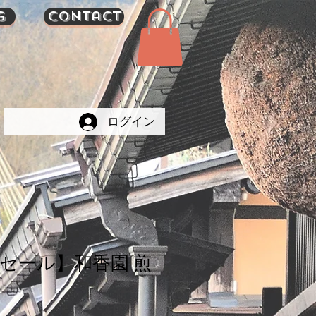
g
Contact
ログイン
セール】和香園 煎