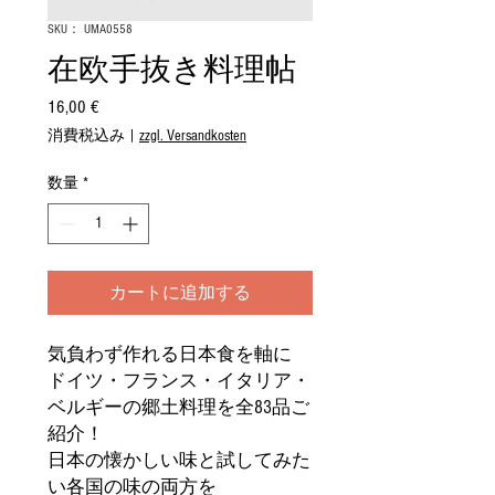
SKU： UMA0558
在欧手抜き料理帖
16,00 €
価
格
消費税込み
|
zzgl. Versandkosten
数量
*
カートに追加する
気負わず作れる日本食を軸に
ドイツ・フランス・イタリア・
ベルギーの郷土料理を全83品ご
紹介！
日本の懐かしい味と試してみた
い各国の味の両方を