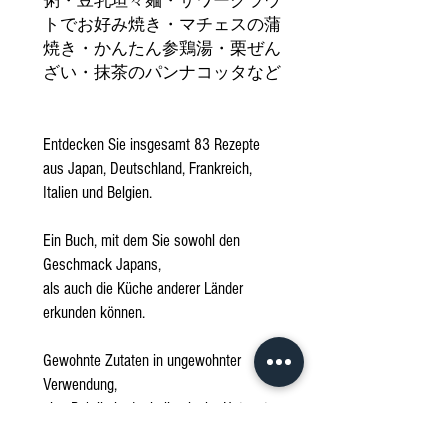
粥・豆乳坦々麺・ザワークラウ
トでお好み焼き・マチェスの蒲
焼き・かんたん参鶏湯・栗ぜん
ざい・抹茶のパンナコッタなど
Entdecken Sie insgesamt 83 Rezepte
aus Japan, Deutschland, Frankreich,
Italien und Belgien.
Ein Buch, mit dem Sie sowohl den
Geschmack Japans,
als auch die Küche anderer Länder
erkunden können.
Gewohnte Zutaten in ungewohnter
Verwendung,
eine Rubrik, in der kulinarische Hotspots
Deutschlands vorgestellt werden