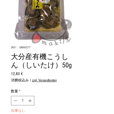
SKU： UMA0577
大分産有機こうし
ん（しいたけ）50g
12,80 €
価
格
消費税込み
|
zzgl. Versandkosten
数量
*
在庫なし