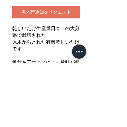
再入荷通知をリクエスト
乾しいたけ生産量日本一の大分
県で栽培された
原木からとれた有機乾しいたけ
です
椎茸を干すことにより旨味が凝
縮され
煮物や汁物の出汁としても最適
です
どうぞご堪能ください
Nährwertdeklaration und weitere
Hinweise