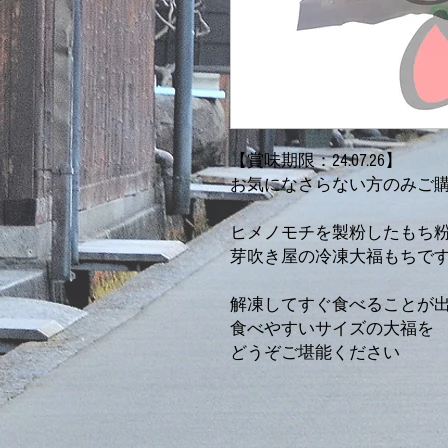
【賞味期限：24.07.26】
お気になさらない方のみご
ヒメノモチを製粉したもち
芽吹き屋の冷凍大福もちで
解凍してすぐ食べることが
食べやすいサイズの大福を
どうぞご堪能ください