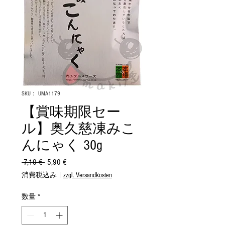
SKU： UMA1179
【賞味期限セー
ル】奥久慈凍みこ
んにゃく 30g
 7,10 € 
通
5,90 €
セ
常
ー
消費税込み
|
zzgl. Versandkosten
価
ル
格
価
数量
*
格