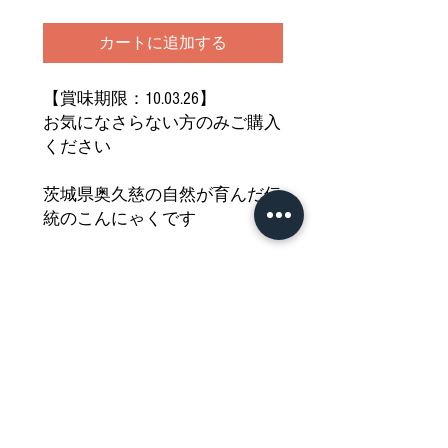
カートに追加する
【賞味期限：10.03.26】
お気になさらない方のみご購入
ください
茨城県奥久慈の自然が育んだ伝
統のこんにゃくです
凍みこんにゃくは独特の食感と
味が魅力です
噛むほどに染み出すヘルシーで
深い味わいを
ぜひご堪能ください