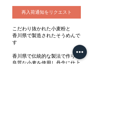
再入荷通知をリクエスト
こだわり抜かれた小麦粉と
香川県で製造されたそうめんで
す
香川県で伝統的な製法で作り
良質な小麦を使用し丹念に仕上
げました
コシが強くつるつるとした
食感が特徴の讃岐そうめんを
どうぞご堪能ください
Nährwertdeklaration und weitere
Hinweise