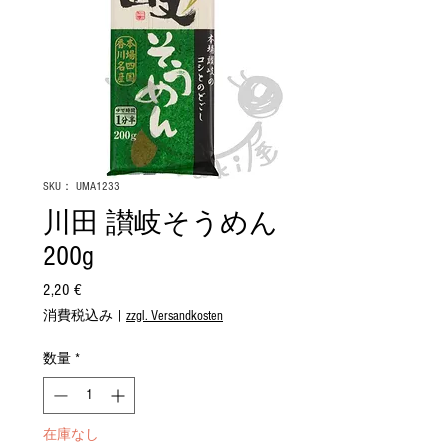
SKU： UMA1233
川田 讃岐そうめん
200g
2,20 €
価
格
消費税込み
|
zzgl. Versandkosten
数量
*
在庫なし