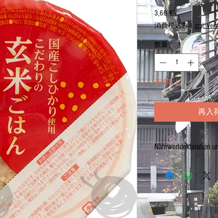
3,60 €
価
格
消費税込み
|
zzgl. Ver
数量
*
在庫なし
再入
Nährwertdeklaration u