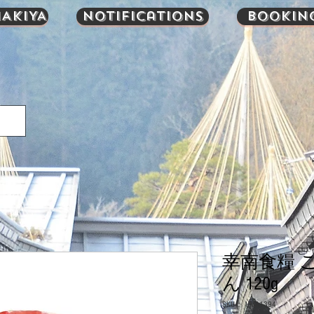
AKIYA
Notifications
Bookin
幸南食糧 
ん 120g
SKU： UMA1394