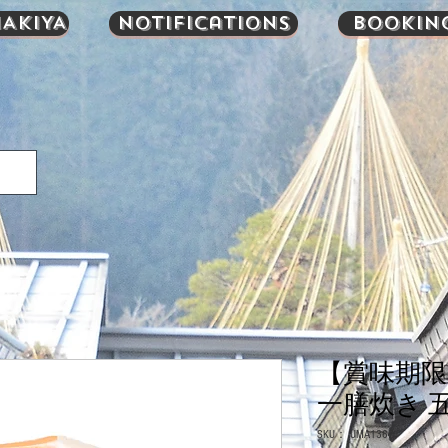
AKIYA
Notifications
Bookin
【賞味期限
一膳炊き 五
SKU： UMA1367