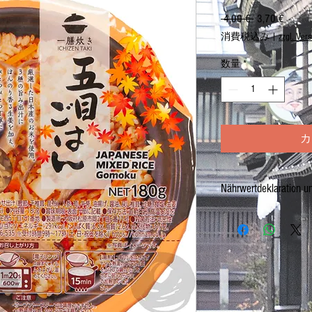
 4,00 € 
通
3,70 €
セ
常
ー
消費税込み
|
zzgl. Ver
価
ル
格
価
数量
*
格
カ
Nährwertdeklaration u