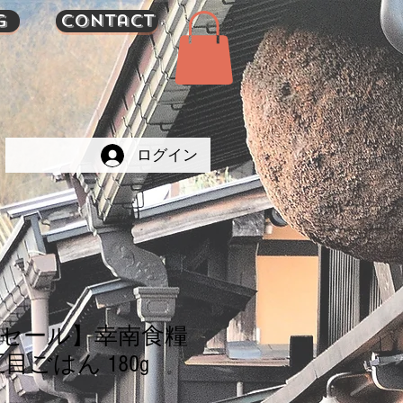
g
Contact
ログイン
セール】幸南食糧
目ごはん 180g