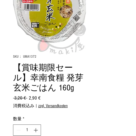
SKU： UMA1372
【賞味期限セー
ル】幸南食糧 発芽
玄米ごはん 160g
 3,20 € 
通
2,90 €
セ
常
ー
消費税込み
|
zzgl. Versandkosten
価
ル
格
価
数量
*
格