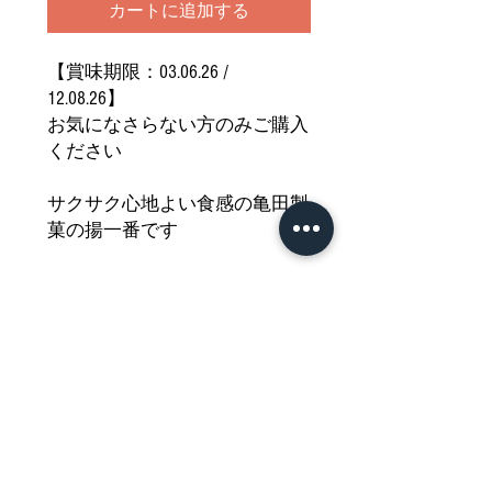
カートに追加する
【賞味期限：03.06.26 /
12.08.26】
お気になさらない方のみご購入
ください
サクサク心地よい食感の亀田製
菓の揚一番です
ハチミツの優しい甘さとカラリ
と揚がった香ばしい醤油味
コクのある旨みはついつい手が
伸びる美味しさです
どうぞご堪能ください
Nährwertdeklaration und weitere