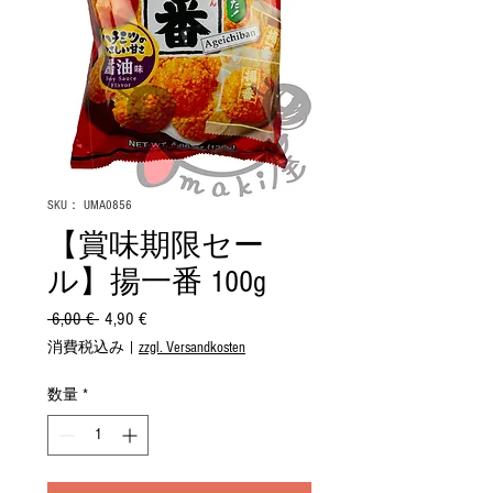
SKU： UMA0856
【賞味期限セー
ル】揚一番 100g
 6,00 € 
通
4,90 €
セ
常
ー
消費税込み
|
zzgl. Versandkosten
価
ル
格
価
数量
*
格