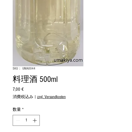
SKU： UMA0044
料理酒 500ml
7,00 €
価
格
消費税込み
|
zzgl. Versandkosten
数量
*