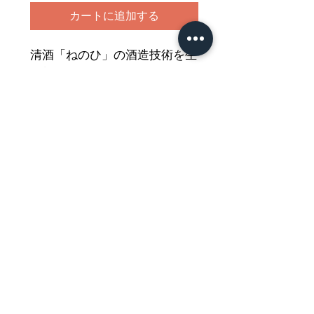
カートに追加する
清酒「ねのひ」の酒造技術を生
かして
醸造された盛田の料理酒（醸造
調味料）です
調味効果をより高くする工夫を
されており
精白度を低くして五味(甘・
酸・鹹（カン）・苦・旨み）や
雑味を多く残した米を醸造して
作られています
どうぞご堪能ください
Nährwertdeklaration und weitere
Hinweise