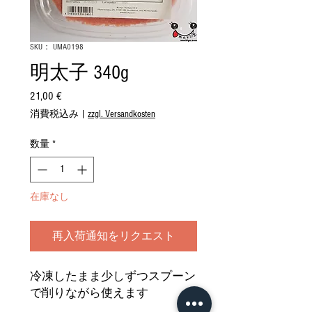
SKU： UMA0198
明太子 340g
21,00 €
価
格
消費税込み
|
zzgl. Versandkosten
数量
*
在庫なし
再入荷通知をリクエスト
冷凍したまま少しずつスプーン
で削りながら使えます