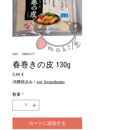
SKU： UMA0477
春巻きの皮 130g
5,40 €
価
格
消費税込み
|
zzgl. Versandkosten
数量
*
カートに追加する