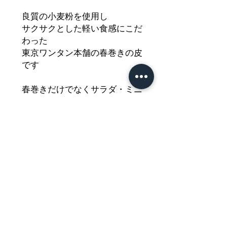
良質の小麦粉を使用し
サクサクとした軽い食感にこだ
わった
東京ワンタン本舗の春巻きの皮
です
春巻きだけでなくサラダ・ミニ
ピザ・巻き揚げアレンジ等
様々なお料理にお使いいただけ
ます
どうぞご堪能ください
Nährwertdeklaration und weitere
Hinweise
TEIGBLÄTTER FÜR FRÜHLINGSROLLEN,
TIEFGEFROREN