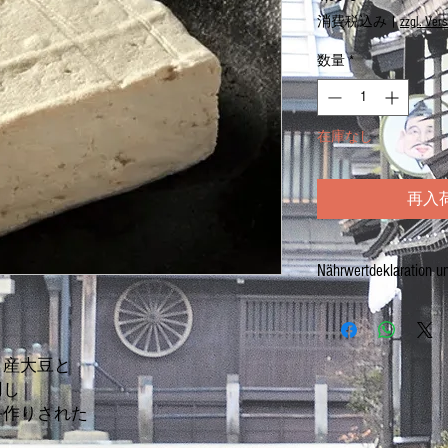
格
消費税込み
|
zzgl. Ver
数量
*
在庫なし
再入
Nährwertdeklaration u
festes tofu
Netto: 300g
ク産大豆と
用し
Zutaten:
SOJABOHNEN
手作りされた
Nährwerte / 栄養表示