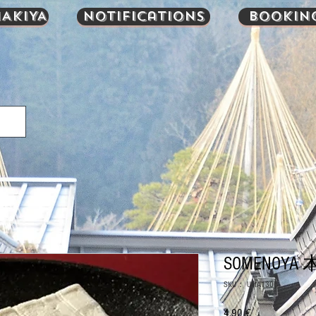
AKIYA
Notifications
Bookin
SOMENOYA
SKU： UMA1300
4,90 €
価