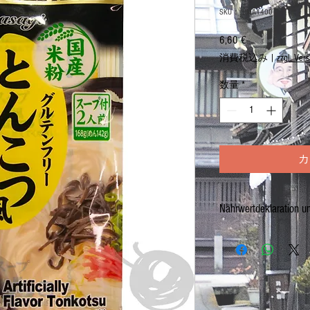
SKU： UMA1400
6,60 €
価
格
消費税込み
|
zzgl. Ver
数量
*
カ
Nährwertdeklaration u
Hergestellt in JAPAN