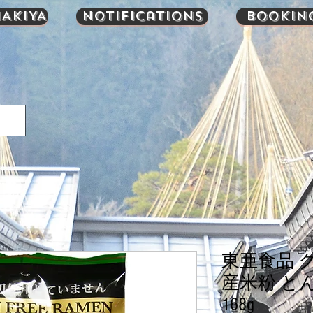
AKIYA
Notifications
Bookin
東亜食品 
産米粉 と
168g