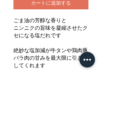
カートに追加する
ごま油の芳醇な香りと
ニンニクの旨味を凝縮させたク
セになる塩だれです
絶妙な塩加減が牛タンや鶏肉豚
バラ肉の甘みを最大限に引き出
してくれます
野菜炒めの味付けやチョレギサ
ラダのドレッシングとしても活
用できる
万能な美味しさが魅力です
どうぞご堪能ください
Nährwertdeklaration und weitere
Hinweise