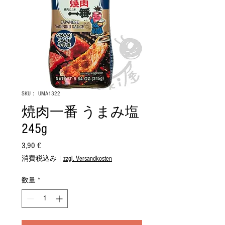
SKU： UMA1322
焼肉一番 うまみ塩
245g
3,90 €
価
格
消費税込み
|
zzgl. Versandkosten
数量
*