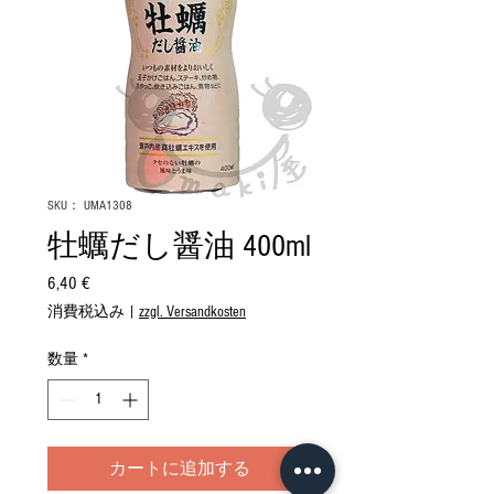
SKU： UMA1308
牡蠣だし醤油 400ml
6,40 €
価
格
消費税込み
|
zzgl. Versandkosten
数量
*
カートに追加する