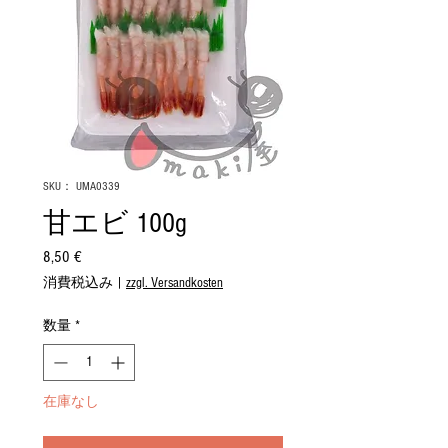
SKU： UMA0339
甘エビ 100g
8,50 €
価
格
消費税込み
|
zzgl. Versandkosten
数量
*
在庫なし