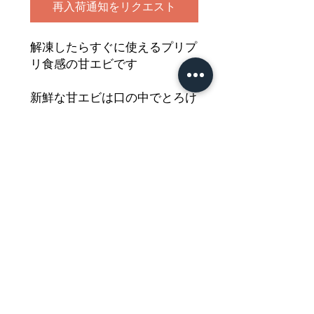
再入荷通知をリクエスト
解凍したらすぐに使えるプリプ
リ食感の甘エビです
新鮮な甘エビは口の中でとろけ
るような食感です。
旨味もしっかりとつまった一品
を
どうぞご堪能ください
Nährwertdeklaration und weitere
Hinweise
Sweet Shrimp (Ama Ebi) 100g
Netto: 100g
Impressum
Zutaten:Kaltwasser
g
a
rnelen