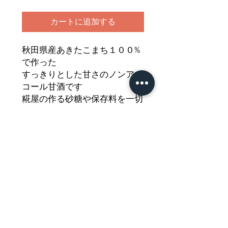
カートに追加する
秋田県産あきたこまち１００%
で作った
すっきりとした甘さのノンアル
コール甘酒です
糀屋の作る砂糖や保存料を一切
加えない
昔ながらの甘酒が常温保存にて
誕生しました
どうぞご堪能ください
Nährwertdeklaration und weitere
Hinweise
Getränk aus fermentiertem Reis