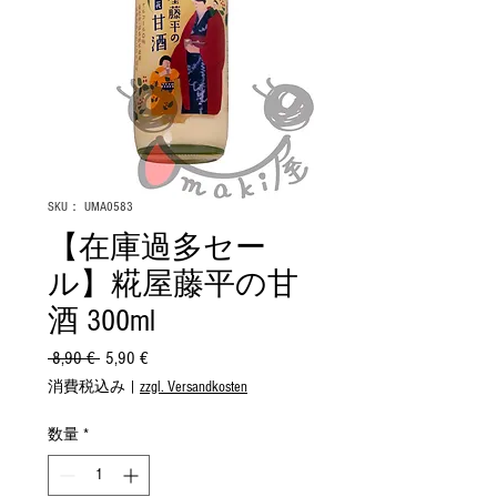
SKU： UMA0583
【在庫過多セー
ル】糀屋藤平の甘
酒 300ml
 8,90 € 
通
5,90 €
セ
常
ー
消費税込み
|
zzgl. Versandkosten
価
ル
格
価
数量
*
格