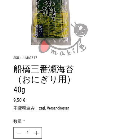
SKU： UMA0647
船橋三番瀬海苔
（おにぎり用）
40g
9,50 €
価
格
消費税込み
|
zzgl. Versandkosten
数量
*