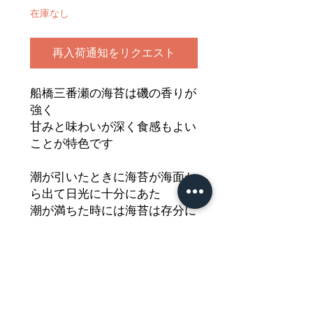
在庫なし
再入荷通知をリクエスト
船橋三番瀬の海苔は磯の香りが
強く
甘みと味わいが深く食感もよい
ことが特色です
潮が引いたときに海苔が海面か
ら出て日光に十分にあた
潮が満ちた時には海苔は存分に
海の養分を吸うことができるた
め
甘みを引き出すアミノ酸も多く
なり
旨味のあるおいしい海苔に育っ
ています