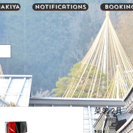
AKIYA
Notifications
Bookin
菜箸 2具
SKU： UMA0829
2,90 €
価