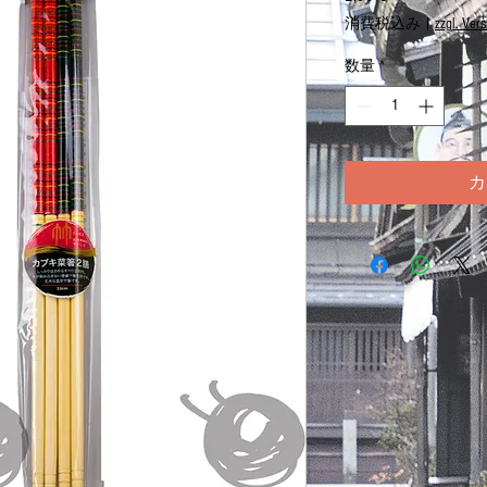
格
消費税込み
|
zzgl. Ver
数量
*
カ