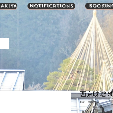
AKIYA
Notifications
Bookin
西京味噌 50
SKU： UMA0512
10,60 €
価