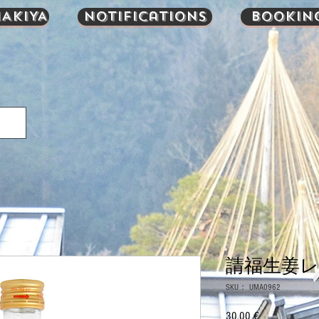
AKIYA
Notifications
Bookin
請福生姜レモ
SKU： UMA0962
30,00 €
価