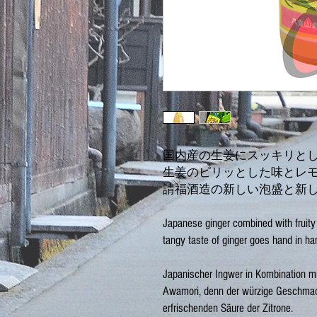
国内産の生姜にスッキリと
生姜のピリッとした味とレ
請福酒造の新しい泡盛と新
Japanese ginger combined with fruity 
tangy taste of ginger goes hand in han
Japanischer Ingwer in Kombination mit
Awamori, denn der würzige Geschmac
erfrischenden Säure der Zitrone.