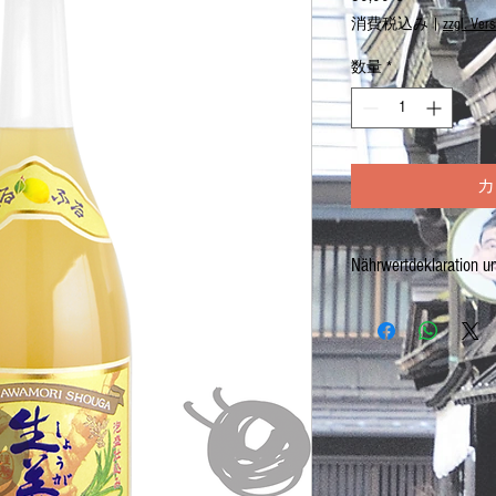
格
消費税込み
|
zzgl. Ver
数量
*
カ
Nährwertdeklaration u
Seifuku Ingwer-Zitrone Lik
Netto: 720ml
ALC. 12%
Hergestellt in Japan