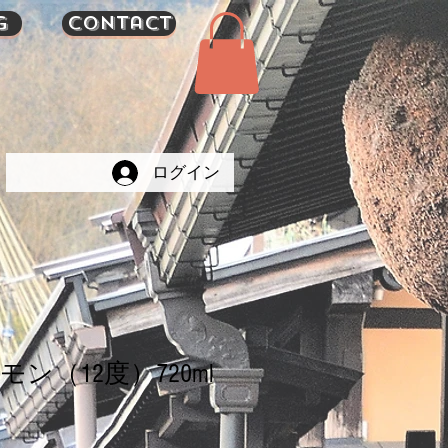
g
Contact
ログイン
ン（12度）720ml