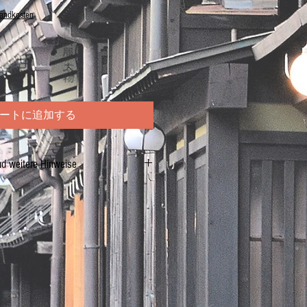
sandkosten
ートに追加する
nd weitere Hinweise
ör