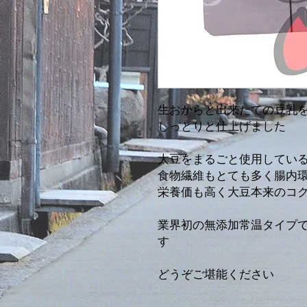
生おからと出来たての豆乳
しっとりと仕上げました
大豆をまるごと使用してい
食物繊維もとても多く腸内
栄養価も高く大豆本来のコ
業界初の無添加常温タイプ
す
どうぞご堪能ください