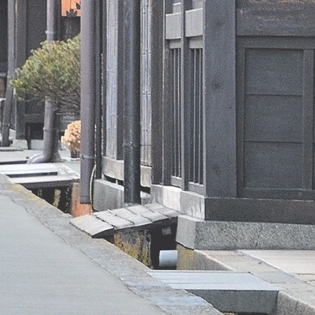
200.8kJ/ 46kcal
< 1.6g
uren /
0.4g
水化物
5.9g
1.1g
2.7g
0g