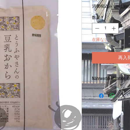
格
消費税込み
|
zzgl. Ver
数量
*
在庫なし
再入
Nährwertdeklaration u
Okara (getrocknete Sojasc
Netto: 200g
Zutaten:
SOJA
Nährwerte / 栄養表示