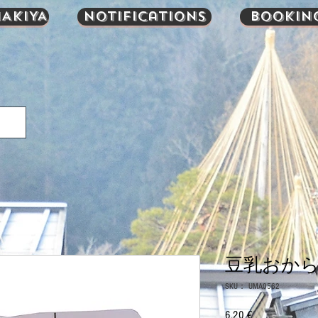
AKIYA
Notifications
Bookin
豆乳おから ±
SKU： UMA0562
6,20 €
価