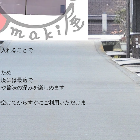
Energie / 熱量
Fett / 脂肪
- davon gesättigte Fettsä
飽和脂肪酸
を入れることで
Kohlenhydrate / 炭
- davon Zucker / 糖
るため
環境には最適で
Eiweiß / たんぱく質
クや旨味の深みを楽しめます
Salz / 食塩
で空けてからすぐにご利用いただけま
Hergestellt in Japan