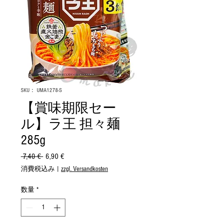
SKU： UMA1278-S
【賞味期限セー
ル】ラ王 担々麺
285g
 7,40 € 
通
6,90 €
セ
常
ー
消費税込み
|
zzgl. Versandkosten
価
ル
格
価
数量
*
格