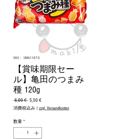
SKU： UMA1167-S
【賞味期限セー
ル】亀田のつまみ
種 120g
 6,00 € 
通
5,50 €
セ
常
ー
消費税込み
|
zzgl. Versandkosten
価
ル
格
価
数量
*
格