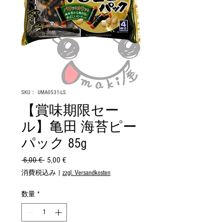
SKU： UMA0531-LS
【賞味期限セー
ル】亀田 海苔ピー
パック 85g
 6,00 € 
通
5,00 €
セ
常
ー
消費税込み
|
zzgl. Versandkosten
価
ル
格
価
数量
*
格