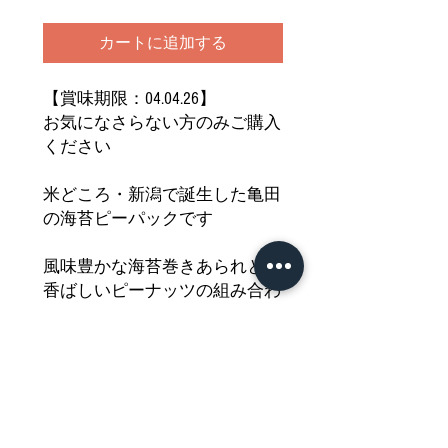
カートに追加する
【賞味期限：04.04.26】
お気になさらない方のみご購入
ください
米どころ・新潟で誕生した亀田
の海苔ピーパックです
風味豊かな海苔巻きあられと
香ばしいピーナッツの組み合わ
せ
食感もパリポリ楽しく食べきり
サイズなので
おやつやおつまみにピッタリで
す