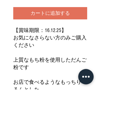
カートに追加する
【賞味期限：16.12.25】
お気になさらない方のみご購入
ください
上質なもち粉を使用しただんご
粉です
お店で食べるようなもっちりつ
るんとした
食感のなめらかなおだんごがご
自宅で手軽に作れます
お好みの甘味と合わせて至福の
ひとときを
どうぞご堪能ください