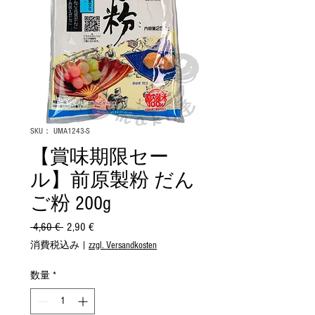
SKU： UMA1243-S
【賞味期限セー
ル】前原製粉 だん
ご粉 200g
 4,60 € 
通
2,90 €
セ
常
ー
消費税込み
|
zzgl. Versandkosten
価
ル
格
価
数量
*
格