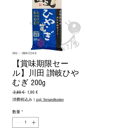
SKU： UMA1234-S
【賞味期限セー
ル】川田 讃岐ひや
むぎ 200g
 2,80 € 
通
1,90 €
セ
常
ー
消費税込み
|
zzgl. Versandkosten
価
ル
格
価
数量
*
格