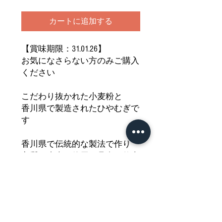
カートに追加する
【賞味期限：31.01.26】
お気になさらない方のみご購入
ください
こだわり抜かれた小麦粉と
香川県で製造されたひやむぎで
す
香川県で伝統的な製法で作り
良質な小麦を使用し丹念に仕上
げました
コシが強くつるつるとした
食感が特徴の讃岐ひやむぎを
どうぞご堪能ください