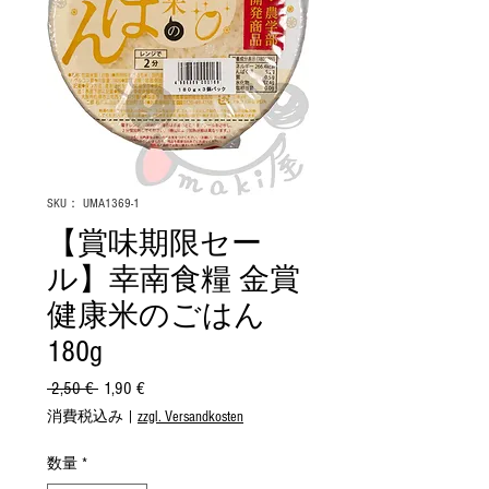
SKU： UMA1369-1
【賞味期限セー
ル】幸南食糧 金賞
健康米のごはん
180g
 2,50 € 
通
1,90 €
セ
常
ー
消費税込み
|
zzgl. Versandkosten
価
ル
格
価
数量
*
格