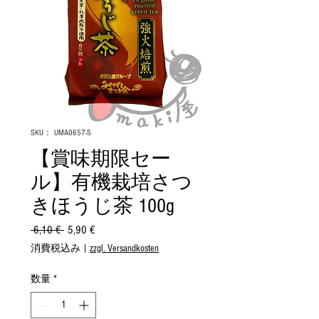
SKU： UMA0657-S
【賞味期限セー
ル】有機栽培さつ
きほうじ茶 100g
 6,10 € 
通
5,90 €
セ
常
ー
消費税込み
|
zzgl. Versandkosten
価
ル
格
価
数量
*
格