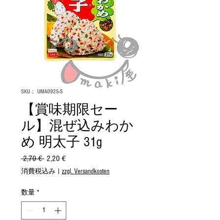
SKU： UMA0925-S
【賞味期限セー
ル】混ぜ込みわか
め 明太子 31g
 2,70 € 
通
2,20 €
セ
常
ー
消費税込み
|
zzgl. Versandkosten
価
ル
格
価
数量
*
格