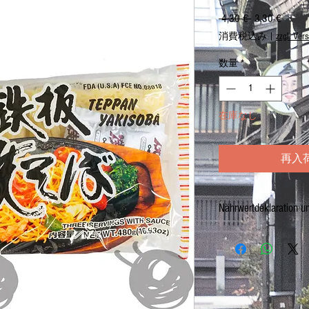
 4,30 € 
通
3,30 €
セ
常
ー
消費税込み
|
zzgl. Ver
価
ル
格
価
数量
*
格
在庫なし
再入
Nährwertdeklaration u