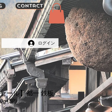
g
Contact
ログイン
セール】都一 鉄板
 (3P)