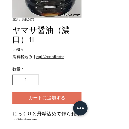
SKU： UMA0079
ヤマサ醤油（濃
口）1L
5,90 €
価
格
消費税込み
|
zzgl. Versandkosten
数量
*
カートに追加する
じっくりと丹精込めて作られた
お醤油です