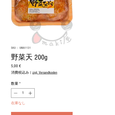
SKU： UMA1131
野菜天 200g
5,00 €
価
格
消費税込み
|
zzgl. Versandkosten
数量
*
在庫なし