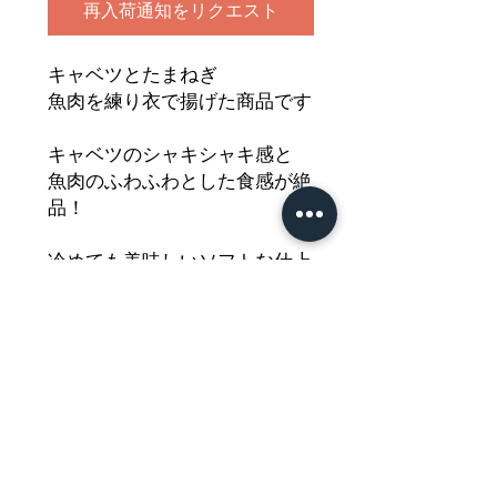
再入荷通知をリクエスト
キャベツとたまねぎ
魚肉を練り衣で揚げた商品です
キャベツのシャキシャキ感と
魚肉のふわふわとした食感が絶
品！
冷めても美味しいソフトな仕上
がり
サッと焼いても美味しくいただ
けます
どうぞご堪能ください
Nährwertdeklaration und weitere
Hinweise