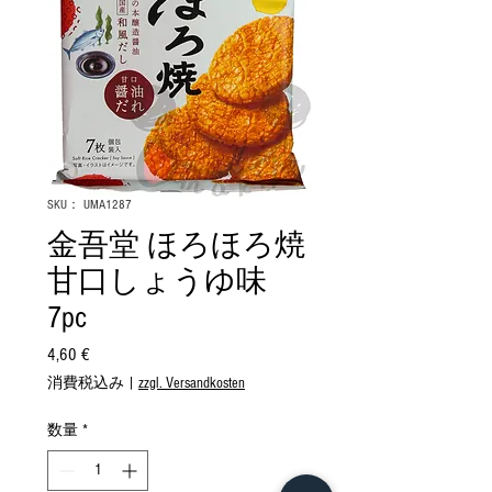
SKU： UMA1287
金吾堂 ほろほろ焼
甘口しょうゆ味
7pc
4,60 €
価
格
消費税込み
|
zzgl. Versandkosten
数量
*