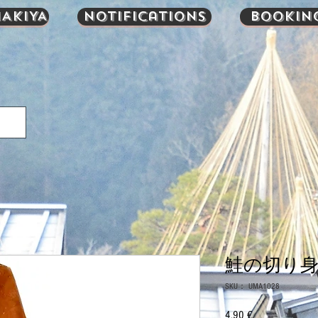
AKIYA
Notifications
Bookin
鮭の切り身 
SKU： UMA1028
4,90 €
価