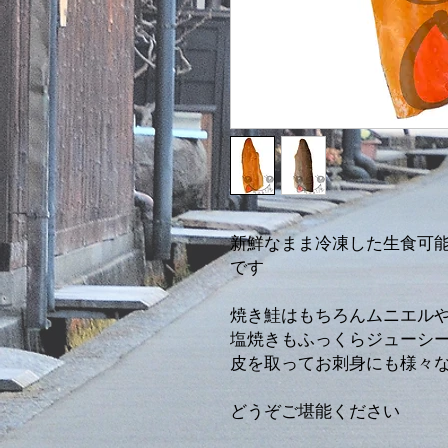
新鮮なまま冷凍した生食可
です
焼き鮭はもちろんムニエル
塩焼きもふっくらジューシ
皮を取ってお刺身にも様々
どうぞご堪能ください