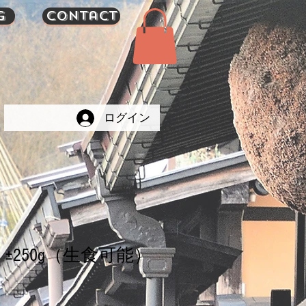
g
Contact
ログイン
±250g（生食可能）