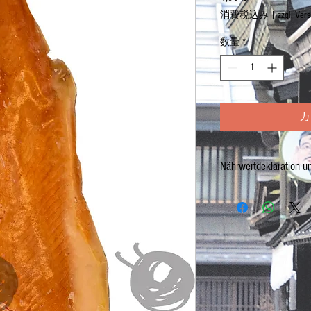
格
消費税込み
|
zzgl. Ver
数量
*
カ
Nährwertdeklaration u
Lachsforellenfilet, mit Ha
Bei Lagerung von mind. -
Netto: 250g