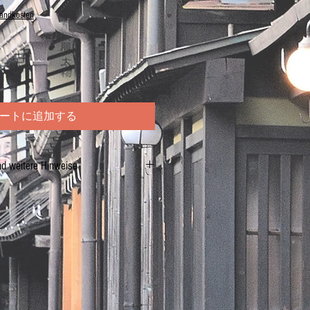
sandkosten
ートに追加する
nd weitere Hinweise
ut ±250g
18°C