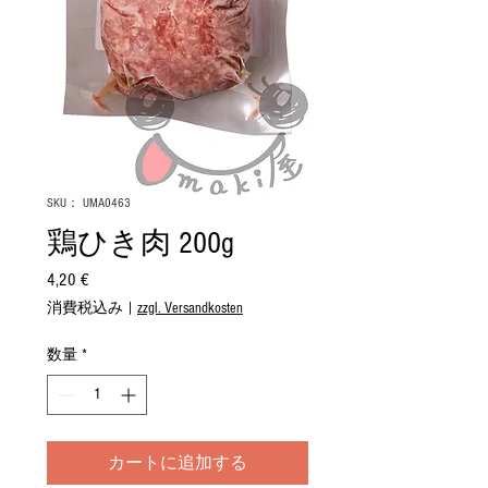
SKU： UMA0463
鶏ひき肉 200g
4,20 €
価
格
消費税込み
|
zzgl. Versandkosten
数量
*
カートに追加する