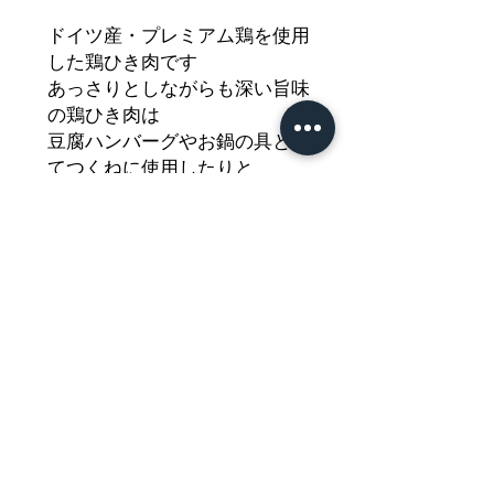
ドイツ産・プレミアム鶏を使用
した鶏ひき肉です
あっさりとしながらも深い旨味
の鶏ひき肉は
豆腐ハンバーグやお鍋の具とし
てつくねに使用したりと
お料理のバリエーションが広が
ります
どうぞご堪能ください
Nährwertdeklaration und weitere
Hinweise
Hähnchenhackfleisch
Netto:200g
Impressum