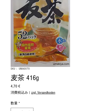
SKU： UMA0070
麦茶 416g
4,70 €
価
格
消費税込み
|
zzgl. Versandkosten
数量
*