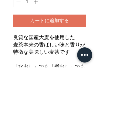
カートに追加する
良質な国産大麦を使用した
麦茶本来の香ばしい味と香りが
特徴な美味しい麦茶です
「水出し」でも「煮出し」でも
どちらでも美味しくお召し上が
り頂けます
爽やかな味と香りをどうぞご堪
能ください
Nährwertdeklaration und weitere
Hinweise