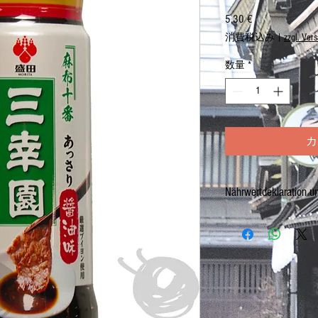
5,30 €
価
格
消費税込み
|
zzgl. Ver
数量
*
カ
Nährwertdeklaration u
Hergestellt in JAPAN