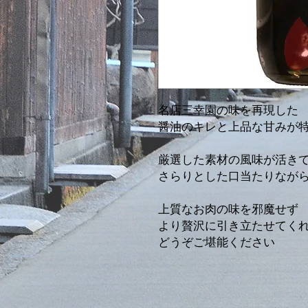
名店三幸園の味を再現した
醤油のキレと上品な甘みが
厳選した素材の風味が活き
さらりとした口当たりなが
上質なお肉の味を邪魔せず
より贅沢に引き立たせてく
どうぞご堪能ください