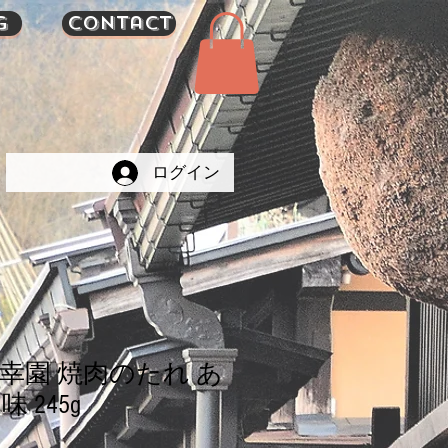
g
Contact
ログイン
幸園 焼肉のたれ あ
 245g