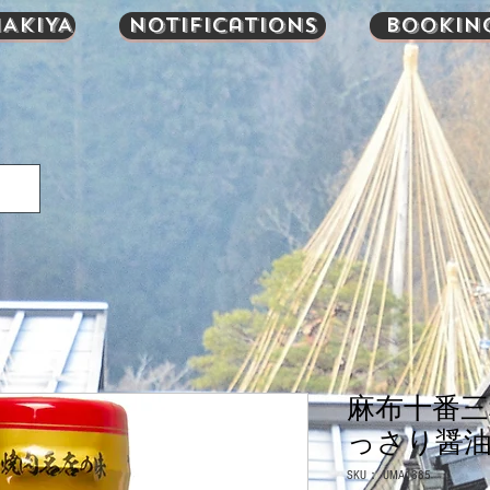
AKIYA
Notifications
Bookin
麻布十番三
っさり醤油味
SKU： UMA1385