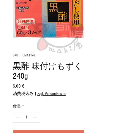
SKU： UMA1149
黒酢 味付けもずく
240g
6,00 €
価
格
消費税込み
|
zzgl. Versandkosten
数量
*