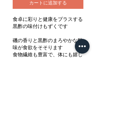
カートに追加する
食卓に彩りと健康をプラスする
黒酢の味付けもずくです
磯の香りと黒酢のまろやかな酸
味が食欲をそそります
食物繊維も豊富で、体にも嬉し
い逸品です
毎日の食卓を美味しくヘルシー
に彩る一品を
どうぞご堪能ください
Nährwertdeklaration und weitere
Hinweise