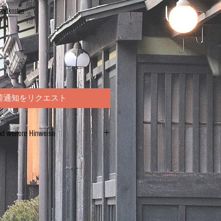
sandkosten
荷通知をリクエスト
nd weitere Hinweise
ni Yokan)
enpaste (
AZUKIBOHNEN
, Zucker, Salz),
 (E406), Salz.
pro 100 g