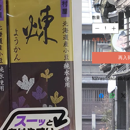
格
消費税込み
|
zzgl. Ver
数量
*
在庫なし
再入
Nährwertdeklaration u
Azukibohnenmuß-Gelee (Mi
Netto: 232g (58g x 4)
Zutaten: Zucker, 35% Bohn
Maltose, Verdickungsmittel
Nährwerte / 栄養表示