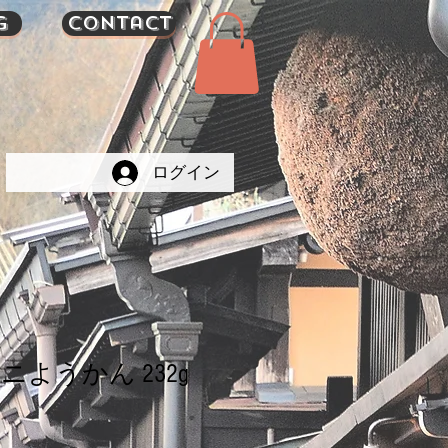
g
Contact
ログイン
ようかん 232g