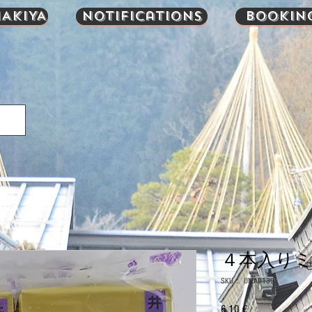
AKIYA
Notifications
Bookin
４本入りミニ
SKU： UMA0139
6,10 €
価