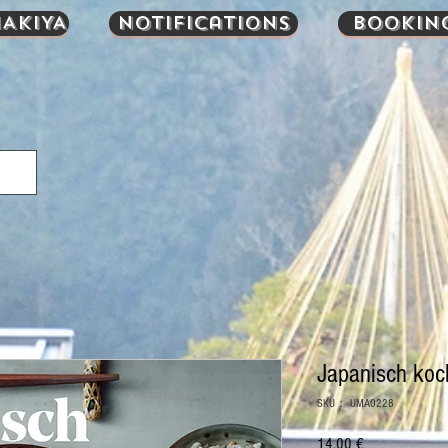
AKIYA
Notifications
Bookin
Japanisch koc
SKU： UMA0228
14,00 €
価