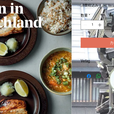
格
消費税込み
|
zzgl. Ver
数量
*
カ
Verlag
まほろば社
Mahoroba Verlag
https://www.mahoroba.de