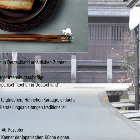
 in Deutschland erhältlichen Zutaten
ner intensiv beschäftigt.
apanisch kochen in Deutschland“.
e Teigtaschen, Hähnchen-Karaage, einfache
erstellungsanleitungen traditioneller
n 46 Rezepten,
h Kenner der japanischen Küche eignen.