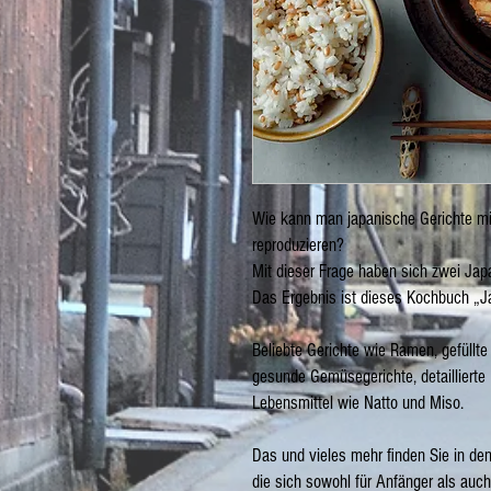
Wie kann man japanische Gerichte mit
reproduzieren?
Mit dieser Frage haben sich zwei Japa
Das Ergebnis ist dieses Kochbuch „J
Beliebte Gerichte wie Ramen, gefüllt
gesunde Gemüsegerichte, detaillierte H
Lebensmittel wie Natto und Miso.
Das und vieles mehr finden Sie in de
die sich sowohl für Anfänger als auc