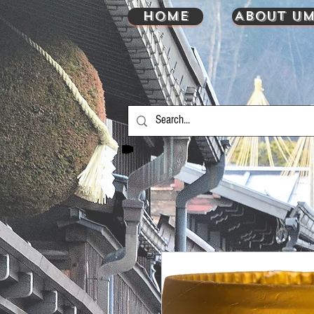
HOME
About UM