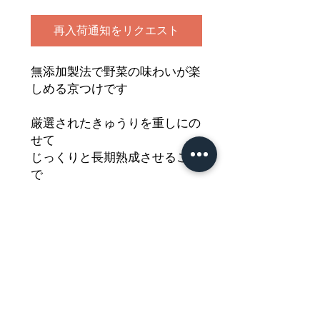
再入荷通知をリクエスト
無添加製法で野菜の味わいが楽
しめる京つけです
厳選されたきゅうりを重しにの
せて
じっくりと長期熟成させること
で
他にはない抜群の歯ごたえが生
まれます
野菜本来の風味と食感が楽しめ
る味わいを
どうぞご堪能ください