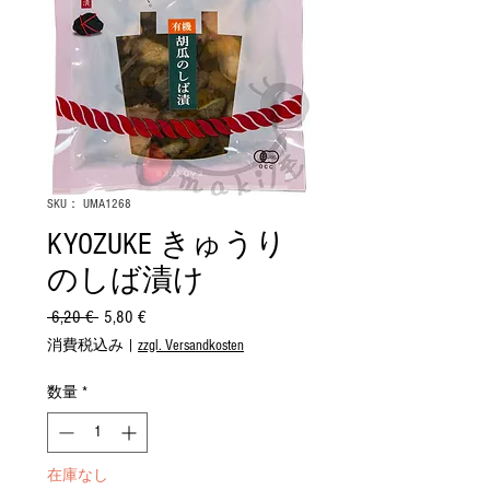
SKU： UMA1268
KYOZUKE きゅうり
のしば漬け
 6,20 € 
通
5,80 €
セ
常
ー
消費税込み
|
zzgl. Versandkosten
価
ル
格
価
数量
*
格
在庫なし