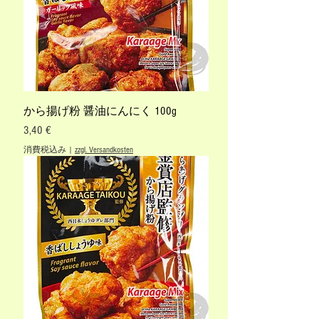
から揚げ粉 醤油にんにく 100g
価格
3,40 €
消費税込み
|
zzgl. Versandkosten