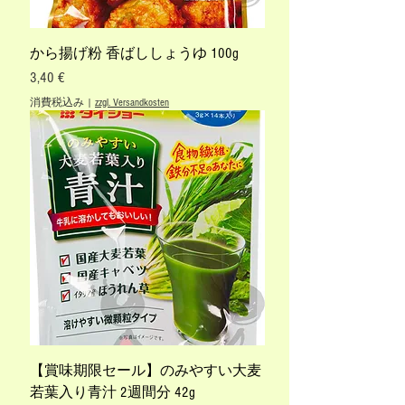
から揚げ粉 香ばししょうゆ 100g
価格
3,40 €
消費税込み
|
zzgl. Versandkosten
【賞味期限セール】のみやすい大麦
若葉入り青汁 2週間分 42g