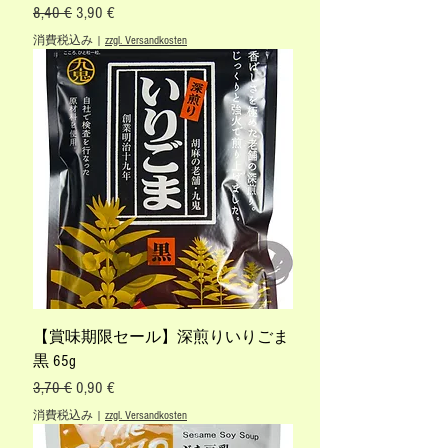
通常価格
セール価格
8,40 €
3,90 €
消費税込み
|
zzgl. Versandkosten
【賞味期限セール】深煎りいりごま
黒 65g
通常価格
セール価格
3,70 €
0,90 €
消費税込み
|
zzgl. Versandkosten