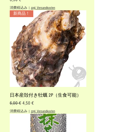
消費税込み
|
zzgl. Versandkosten
新商品！
日本産殻付き牡蠣 2P（生食可能）
通常価格
セール価格
6,00 €
4,50 €
消費税込み
|
zzgl. Versandkosten