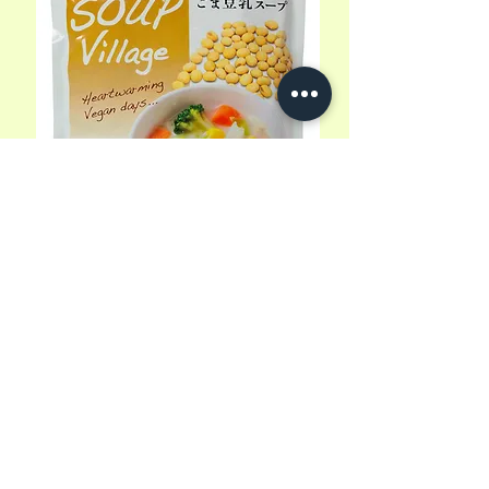
【賞味期限セール】胡麻豆乳スープ
580g
通常価格
セール価格
5,30 €
1,90 €
消費税込み
|
zzgl. Versandkosten