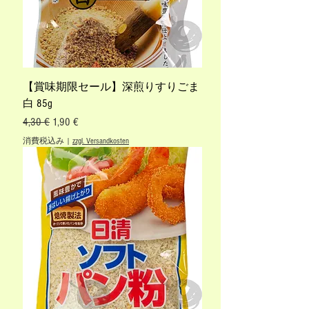
【賞味期限セール】深煎りすりごま
白 85g
通常価格
セール価格
4,30 €
1,90 €
消費税込み
|
zzgl. Versandkosten