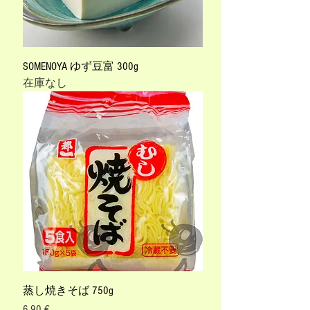
SOMENOYA ゆず豆富 300g
在庫なし
蒸し焼きそば 750g
価格
6,90 €