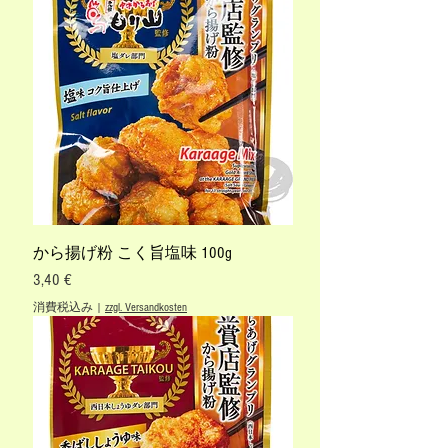
から揚げ粉 こく旨塩味 100g
価格
3,40 €
消費税込み
|
zzgl. Versandkosten